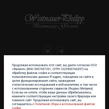
Продолжая использовать этот сайт, вы даете согласие ООО
+7 (4012) 960 898
«Филипп» (ИНН 3907007331, ОГРН 1023900766097) на
обработку файлов cookie и соответствующих
236017 Калининград,
пользовательских данных IP-адрес, поведение на сайте в
ул. Каштановая аллея, 47
целях функционирования сайта, проведения
Телефон: +7 4012 960 898,
статистических исследований и веб-аналитики, в том числе
+7 4012 960 856
с использованием сторонних сервисов (Яндекс.Метрика).
Если вы не хотите, чтобы ваши данные обрабатывались,
Написать нам
измените соответствующие настройки своего браузера или
покиньте сайт. Продолжая использовать сайт, вы
соглашаетесь с
Политикой сбора и использования файлов
cookie