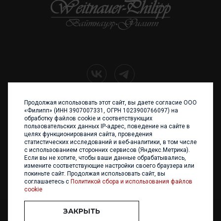
Продолжая использовать этот сайт, вы даете согласие ООО
+7 (4012) 960 898
«Филипп» (ИНН 3907007331, ОГРН 1023900766097) на
обработку файлов cookie и соответствующих
236017 Калининград,
пользовательских данных IP-адрес, поведение на сайте в
ул. Каштановая аллея, 47
целях функционирования сайта, проведения
Телефон: +7 4012 960 898,
статистических исследований и веб-аналитики, в том числе
+7 4012 960 856
с использованием сторонних сервисов (Яндекс.Метрика).
Если вы не хотите, чтобы ваши данные обрабатывались,
Написать нам
измените соответствующие настройки своего браузера или
покиньте сайт. Продолжая использовать сайт, вы
соглашаетесь с
Политикой сбора и использования файлов
cookie
ЗАКРЫТЬ
ООО «ФИЛИПП» © 2013 - 2026. Все права защищены