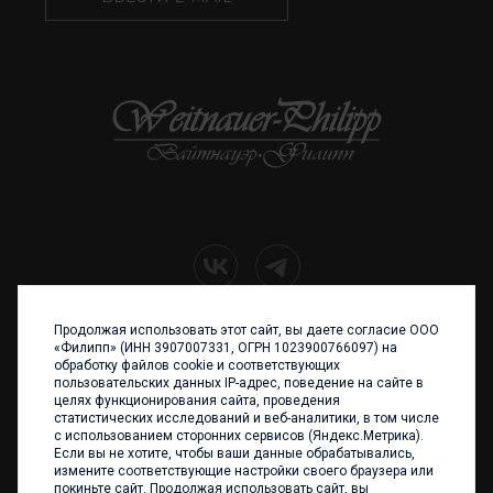
Продолжая использовать этот сайт, вы даете согласие ООО
+7 (4012) 960 898
«Филипп» (ИНН 3907007331, ОГРН 1023900766097) на
обработку файлов cookie и соответствующих
236017 Калининград,
пользовательских данных IP-адрес, поведение на сайте в
ул. Каштановая аллея, 47
целях функционирования сайта, проведения
Телефон: +7 4012 960 898,
статистических исследований и веб-аналитики, в том числе
+7 4012 960 856
с использованием сторонних сервисов (Яндекс.Метрика).
Если вы не хотите, чтобы ваши данные обрабатывались,
Написать нам
измените соответствующие настройки своего браузера или
покиньте сайт. Продолжая использовать сайт, вы