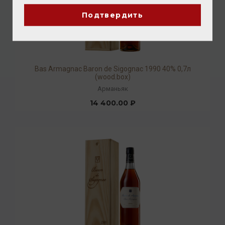
Подтвердить
Bas Armagnac Baron de Sigognac 1990 40% 0,7л
(wood.box)
Арманьяк
14 400.00 ₽