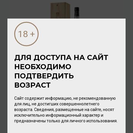
ДЛЯ ДОСТУПА НА САЙТ
НЕОБХОДИМО
Bas Armagnac Baron de Sigognac 1985 40% 0,7л
(wood.box)
ПОДТВЕРДИТЬ
Арманьяк
ВОЗРАСТ
19 968.00 ₽
Сайт содержит информацию, не рекомендованную
для лиц, не достигших совершеннолетнего
возраста. Сведения, размещенные на сайте, носят
исключительно информационный характер и
предназначены только для личного использования.