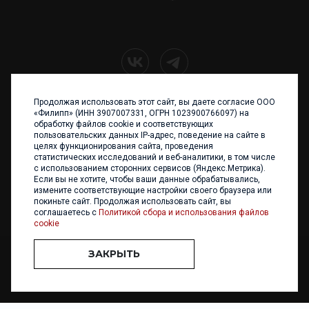
Продолжая использовать этот сайт, вы даете согласие ООО
+7 (4012) 960 898
«Филипп» (ИНН 3907007331, ОГРН 1023900766097) на
обработку файлов cookie и соответствующих
236017 Калининград,
пользовательских данных IP-адрес, поведение на сайте в
ул. Каштановая аллея, 47
целях функционирования сайта, проведения
Телефон: +7 4012 960 898,
статистических исследований и веб-аналитики, в том числе
+7 4012 960 856
с использованием сторонних сервисов (Яндекс.Метрика).
Если вы не хотите, чтобы ваши данные обрабатывались,
Написать нам
измените соответствующие настройки своего браузера или
покиньте сайт. Продолжая использовать сайт, вы
соглашаетесь с
Политикой сбора и использования файлов
cookie
ЗАКРЫТЬ
ООО «ФИЛИПП» © 2013 - 2026. Все права защищены
Разработка и
поддержка