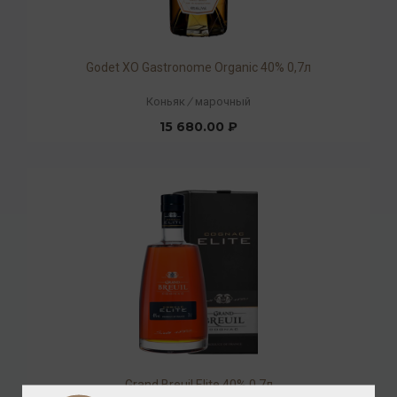
Godet ХO Gastronome Organic 40% 0,7л
Коньяк
/
марочный
15 680.00 ₽
Grand Breuil Elite 40% 0,7л