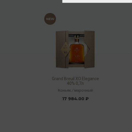
Grand Breuil XO Elegance
40% 0,7л
Коньяк
/
марочный
17 984.00 ₽