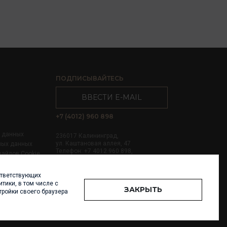
ПОДПИСЫВАЙТЕСЬ
ВВЕСТИ E-MAIL
+7 (4012) 960 898
х данных
236017 Калининград,
ул. Каштановая аллея, 47
ных данных
Телефон: +7 4012 960 898,
файлов Cookie
+7 4012 960 856
ответствующих
Написать нам
тики, в том числе с
ЗАКРЫТЬ
тройки своего браузера