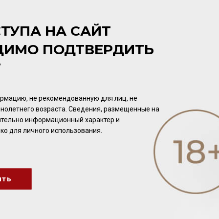
Коньяк
/
марочный
Коньяк
/
марочный
21 952.00 ₽
8 320.00 ₽
ТУПА НА САЙТ
ДИМО ПОДТВЕРДИТЬ
Т
рмацию, не рекомендованную для лиц, не
нолетнего возраста. Сведения, размещенные на
чительно информационный характер и
ко для личного использования.
Grand Breuil VSOP 40%
Grand Breuil VSOP 40%
0,5л
0,7л
ить
Коньяк
/
ординарный
Коньяк
/
ординарный
3 472.00 ₽
5 392.00 ₽