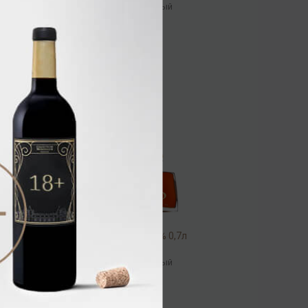
Коньяк
/
марочный
15 680.00 ₽
Grand Breuil XO 40% 0,7л
Коньяк
/
марочный
10 736.00 ₽