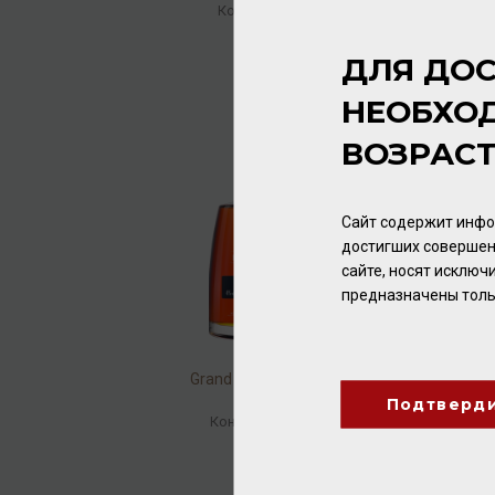
Коньяк
/
марочный
17 600.00 ₽
ДЛЯ ДОС
НЕОБХО
ВОЗРАС
Сайт содержит инфо
достигших совершен
сайте, носят исклю
предназначены толь
Grand Breuil Elite 40% 0,7л
Подтверд
Коньяк
/
ординарный
8 640.00 ₽