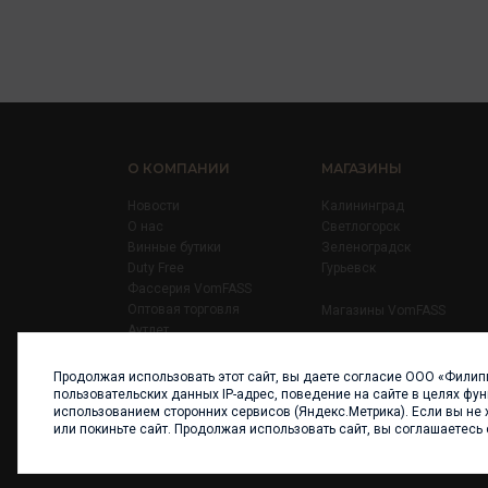
О КОМПАНИИ
МАГАЗИНЫ
Новости
Калининград
О нас
Светлогорск
Винные бутики
Зеленоградск
Duty Free
Гурьевск
Фассерия VomFASS
Оптовая торговля
Магазины VomFASS
Аутлет
Правила
Карьера
Продолжая использовать этот сайт, вы даете согласие ООО «Филип
Контакты
пользовательских данных IP-адрес, поведение на сайте в целях фу
использованием сторонних сервисов (Яндекс.Метрика). Если вы не 
или покиньте сайт. Продолжая использовать сайт, вы соглашаетесь