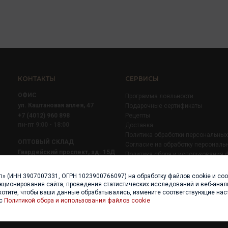
КОНТАКТЫ
СЕРВИСЫ
ОФИС
Программа лояльности
ул. Каштановая аллея, 47
Подарочные сертификаты
+7 (4012) 960 898
Рецепты
пн-пт 9:00 - 18:00
Доставка
Политика обработки персональны
ОПТОВЫЙ СКЛАД
Согласие на обработку персональ
Гвардейский проспект, зд. 15Д
Политика сбора и использования 
+7 (4012) 52 02 51
+7 (921) 710 02 51
п» (ИНН 3907007331, ОГРН 1023900766097) на обработку файлов cookie и со
пн-пт 8:00 - 17:00
нкционирования сайта, проведения статистических исследований и веб-анали
хотите, чтобы ваши данные обрабатывались, измените соответствующие нас
 с
Политикой сбора и использования файлов cookie