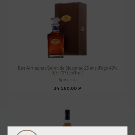
Bas Armagnac Baron de Sigognac 25 ans d'age 40%
0,7л GP (coffret)
Арманьяк
34 560.00 ₽