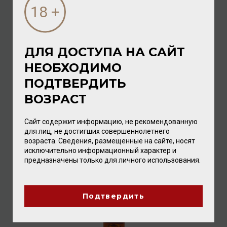
ДЛЯ ДОСТУПА НА САЙТ
НЕОБХОДИМО
Bas Armagnac Baron de Sigognac 10 ans d'age
Excellence 40% 0,7л (giftbox)
ПОДТВЕРДИТЬ
Арманьяк
ВОЗРАСТ
7 536.00 ₽
Сайт содержит информацию, не рекомендованную
для лиц, не достигших совершеннолетнего
возраста. Сведения, размещенные на сайте, носят
исключительно информационный характер и
предназначены только для личного использования.
Подтвердить