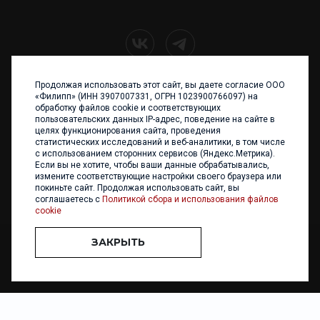
Продолжая использовать этот сайт, вы даете согласие ООО
+7 (4012) 960 898
«Филипп» (ИНН 3907007331, ОГРН 1023900766097) на
обработку файлов cookie и соответствующих
236017 Калининград,
пользовательских данных IP-адрес, поведение на сайте в
ул. Каштановая аллея, 47
целях функционирования сайта, проведения
Телефон: +7 4012 960 898,
статистических исследований и веб-аналитики, в том числе
+7 4012 960 856
с использованием сторонних сервисов (Яндекс.Метрика).
Если вы не хотите, чтобы ваши данные обрабатывались,
Написать нам
измените соответствующие настройки своего браузера или
покиньте сайт. Продолжая использовать сайт, вы
соглашаетесь с
Политикой сбора и использования файлов
cookie
ЗАКРЫТЬ
ООО «ФИЛИПП» © 2013 - 2026. Все права защищены
Разработка и
поддержка