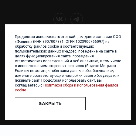
Продолжая использовать этот сайт, вы даете согласие ООО
+7 (4012) 960 898
«Филипп» (ИНН 3907007331, ОГРН 1023900766097) на
обработку файлов cookie и соответствующих
236017 Калининград,
пользовательских данных IP-адрес, поведение на сайте в
ул. Каштановая аллея, 47
целях функционирования сайта, проведения
Телефон: +7 4012 960 898,
статистических исследований и веб-аналитики, в том числе
+7 4012 960 856
с использованием сторонних сервисов (Яндекс.Метрика).
Если вы не хотите, чтобы ваши данные обрабатывались,
Написать нам
измените соответствующие настройки своего браузера или
покиньте сайт. Продолжая использовать сайт, вы
соглашаетесь с
Политикой сбора и использования файлов
cookie
ЗАКРЫТЬ
ООО «ФИЛИПП» © 2013 - 2026. Все права защищены
Разработка и
поддержка