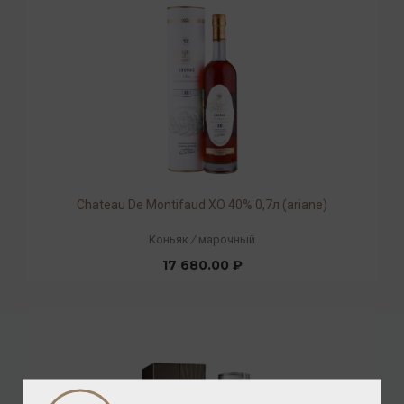
Chateau De Montifaud XO 40% 0,7л (ariane)
Коньяк
/
марочный
17 680.00 ₽