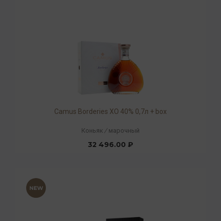
Camus Borderies XO 40% 0,7л + box
Коньяк
/
марочный
32 496.00 ₽