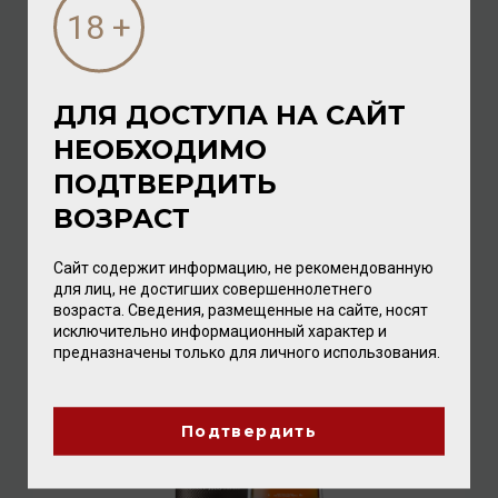
ДЛЯ ДОСТУПА НА САЙТ
НЕОБХОДИМО
Chateau De Montifaud XO Majestic 40% 0,7л (gift box)
ПОДТВЕРДИТЬ
Коньяк
/
марочный
ВОЗРАСТ
32 320.00 ₽
Сайт содержит информацию, не рекомендованную
для лиц, не достигших совершеннолетнего
возраста. Сведения, размещенные на сайте, носят
исключительно информационный характер и
предназначены только для личного использования.
Подтвердить