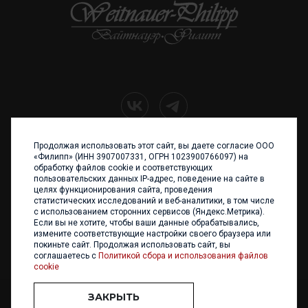
Продолжая использовать этот сайт, вы даете согласие ООО
+7 (4012) 960 898
«Филипп» (ИНН 3907007331, ОГРН 1023900766097) на
обработку файлов cookie и соответствующих
236017 Калининград,
пользовательских данных IP-адрес, поведение на сайте в
ул. Каштановая аллея, 47
целях функционирования сайта, проведения
Телефон: +7 4012 960 898,
статистических исследований и веб-аналитики, в том числе
+7 4012 960 856
с использованием сторонних сервисов (Яндекс.Метрика).
Если вы не хотите, чтобы ваши данные обрабатывались,
Написать нам
измените соответствующие настройки своего браузера или
покиньте сайт. Продолжая использовать сайт, вы
соглашаетесь с
Политикой сбора и использования файлов
cookie
ЗАКРЫТЬ
ООО «ФИЛИПП» © 2013 - 2026. Все права защищены