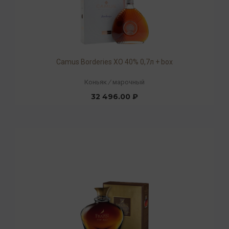
Camus Borderies XO 40% 0,7л + box
Коньяк
/
марочный
32 496.00 ₽