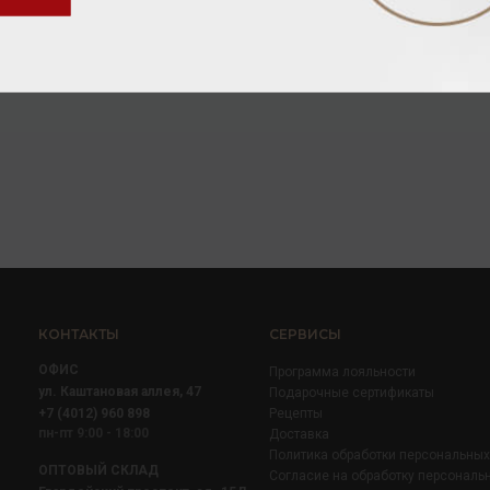
Коньяк
/
марочный
Коньяк
/
ординарный
21 120.00 ₽
8 384.00 ₽
КОНТАКТЫ
СЕРВИСЫ
ОФИС
Программа лояльности
ул. Каштановая аллея, 47
Подарочные сертификаты
+7 (4012) 960 898
Рецепты
пн-пт 9:00 - 18:00
Доставка
Политика обработки персональны
ОПТОВЫЙ СКЛАД
Согласие на обработку персональ