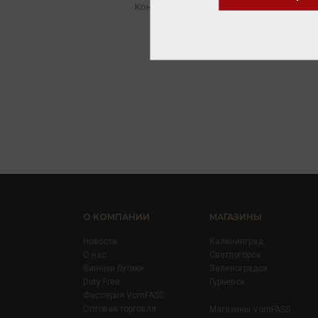
Коньяк
/
ординарный
5 376.00 ₽
О КОМПАНИИ
МАГАЗИНЫ
Новости
Калининград
О нас
Светлогорск
Винные бутики
Зеленоградск
Duty Free
Гурьевск
Фассерия VomFASS
Оптовая торговля
Магазины VomFASS