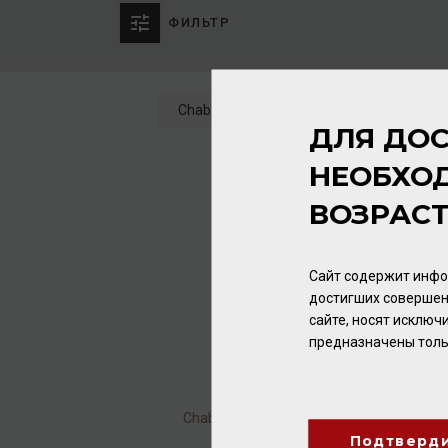
ФИЛЬТР
Chabasse
Сбросить
4 товаров
ДЛЯ ДОС
НЕОБХО
ВОЗРАС
Сайт содержит инфо
достигших совершен
сайте, носят исклю
предназначены толь
Chabasse VS Selection
40% 0,7л
Подтверд