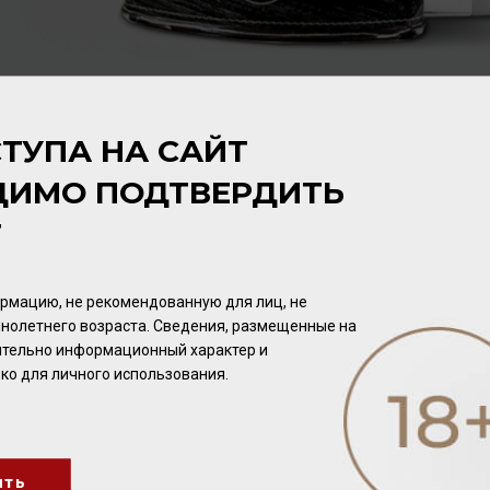
ТУПА НА САЙТ
ДИМО ПОДТВЕРДИТЬ
Т
рмацию, не рекомендованную для лиц, не
нолетнего возраста. Сведения, размещенные на
чительно информационный характер и
ко для личного использования.
Chabasse XO Exception
Chabasse VSOP 40% 0,7л
40% 0,7л
ить