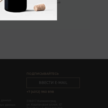
Коньяк
/
марочный
9 728.00 ₽
ПОДПИСЫВАЙТЕСЬ
ВВЕСТИ E-MAIL
+7 (4012) 960 898
х данных
236017 Калининград,
ул. Каштановая аллея, 47
ных данных