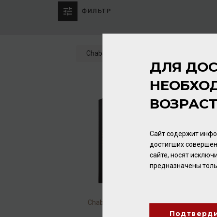
ФИЛЬТР
Chabasse
Сбросить
4 товаров
ДЛЯ ДОС
НЕОБХО
ВОЗРАС
Сайт содержит инфо
достигших совершен
сайте, носят исклю
предназначены толь
Chabasse XO Exception
40% 0,7л
Подтверд