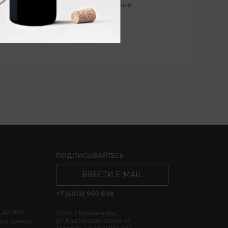
Коньяк
/
ординарный
5 376.00 ₽
ПОДПИСЫВАЙТЕСЬ
ВВЕСТИ E-MAIL
+7 (4012) 960 898
х данных
236017 Калининград,
ул. Каштановая аллея, 47
ных данных