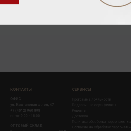
Коньяк
/
марочный
Коньяк
/
ординарный
9 728.00 ₽
8 384.00 ₽
КОНТАКТЫ
СЕРВИСЫ
ОФИС
Программа лояльности
ул. Каштановая аллея, 47
Подарочные сертификаты
+7 (4012) 960 898
Рецепты
пн-пт 9:00 - 18:00
Доставка
Политика обработки персональны
ОПТОВЫЙ СКЛАД
Согласие на обработку персональ