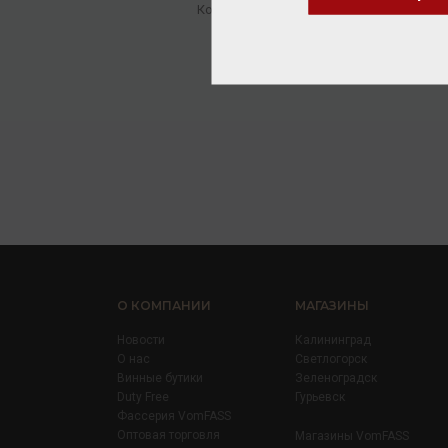
Коньяк
/
марочный
21 120.00 ₽
О КОМПАНИИ
МАГАЗИНЫ
Новости
Калининград
О нас
Светлогорск
Винные бутики
Зеленоградск
Duty Free
Гурьевск
Фассерия VomFASS
Оптовая торговля
Магазины VomFASS