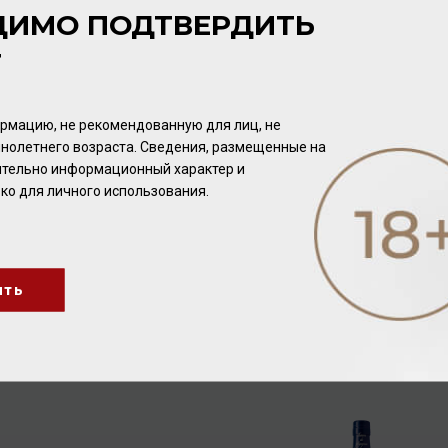
ДИМО ПОДТВЕРДИТЬ
Т
рмацию, не рекомендованную для лиц, не
нолетнего возраста. Сведения, размещенные на
чительно информационный характер и
ко для личного использования.
Bas Armagnac Baron de
Bas Armagnac Baron de
Sigognac 1969 40% 0,7л
Sigognac 1962 40% 0,7л
ить
(wood.box)
(wood.box)
Арманьяк
Арманьяк
39 936.00 ₽
57 600.00 ₽