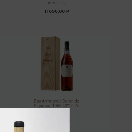
(wood.box)
Арманьяк
11 696.00 ₽
Bas Armagnac Baron de
Sigognac 1968 40% 0,7л
(wood.box)
Арманьяк
46 976.00 ₽