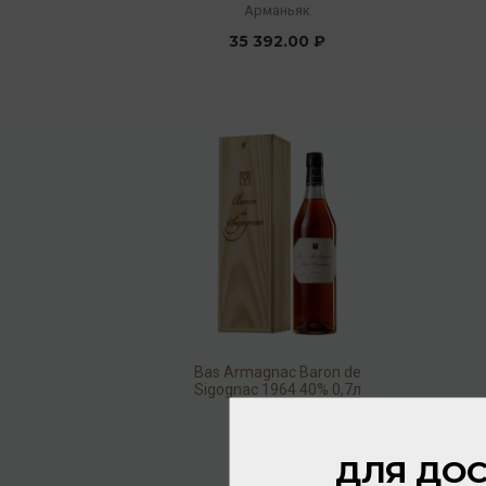
(wood.box)
Арманьяк
35 392.00 ₽
Bas Armagnac Baron de
Sigognac 1964 40% 0,7л
(wood.box)
Арманьяк
76 352.00 ₽
ДЛЯ ДОС