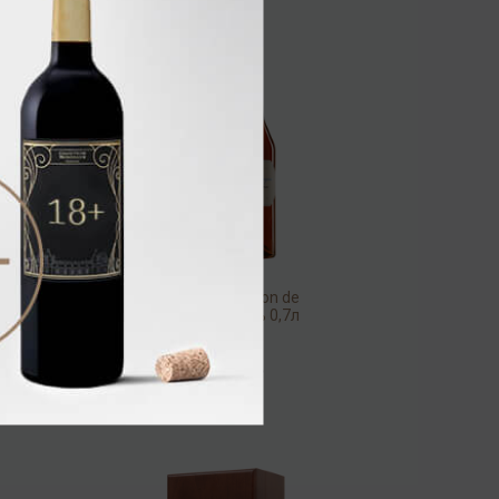
Bas Armagnac Baron de
Sigognac 1961 40% 0,7л
(wood.box)
Арманьяк
55 360.00 ₽