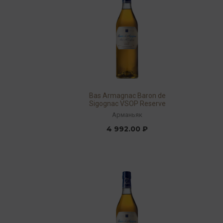
Bas Armagnac Baron de
Sigognac VSOP Reserve
40% 0,7л
Арманьяк
4 992.00 ₽