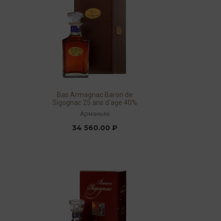
Bas Armagnac Baron de
Sigognac 25 ans d'age 40%
0,7л GP (coffret)
Арманьяк
34 560.00 ₽