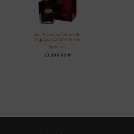
Bas Armagnac Baron de
Sigognac Carafe 25 ans
d'age 40% 0,7л GP (etui)
Арманьяк
23 200.00 ₽