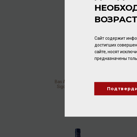
НЕОБХО
ВОЗРАС
Сайт содержит инфо
достигших совершен
сайте, носят исклю
предназначены толь
Bas Armagnac Baron de
Sigognac VS 40% 0,5л
Подтверд
Арманьяк
3 328.00 ₽