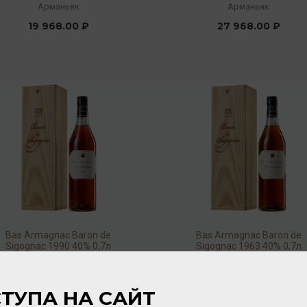
(wood.box)
(wood.box)
Арманьяк
Арманьяк
19 968.00 ₽
27 968.00 ₽
Bas Armagnac Baron de
Bas Armagnac Baron de
Sigognac 1990 40% 0,7л
Sigognac 1963 40% 0,7л
(wood.box)
(wood.box)
Арманьяк
Арманьяк
14 400.00 ₽
78 720.00 ₽
ТУПА НА САЙТ