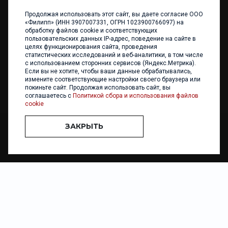
Продолжая использовать этот сайт, вы даете согласие ООО
+7 (4012) 960 898
«Филипп» (ИНН 3907007331, ОГРН 1023900766097) на
обработку файлов cookie и соответствующих
236017 Калининград,
пользовательских данных IP-адрес, поведение на сайте в
ул. Каштановая аллея, 47
целях функционирования сайта, проведения
Телефон: +7 4012 960 898,
статистических исследований и веб-аналитики, в том числе
+7 4012 960 856
с использованием сторонних сервисов (Яндекс.Метрика).
Если вы не хотите, чтобы ваши данные обрабатывались,
Написать нам
измените соответствующие настройки своего браузера или
покиньте сайт. Продолжая использовать сайт, вы
соглашаетесь с
Политикой сбора и использования файлов
cookie
ЗАКРЫТЬ
ООО «ФИЛИПП» © 2013 - 2026. Все права защищены
Разработка и
поддержка