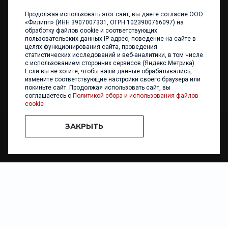
Продолжая использовать этот сайт, вы даете согласие ООО
+7 (4012) 960 898
«Филипп» (ИНН 3907007331, ОГРН 1023900766097) на
обработку файлов cookie и соответствующих
236017 Калининград,
пользовательских данных IP-адрес, поведение на сайте в
ул. Каштановая аллея, 47
целях функционирования сайта, проведения
Телефон: +7 4012 960 898,
статистических исследований и веб-аналитики, в том числе
+7 4012 960 856
с использованием сторонних сервисов (Яндекс.Метрика).
Если вы не хотите, чтобы ваши данные обрабатывались,
Написать нам
измените соответствующие настройки своего браузера или
покиньте сайт. Продолжая использовать сайт, вы
соглашаетесь с
Политикой сбора и использования файлов
cookie
ЗАКРЫТЬ
ООО «ФИЛИПП» © 2013 - 2026. Все права защищены
Разработка и
поддержка