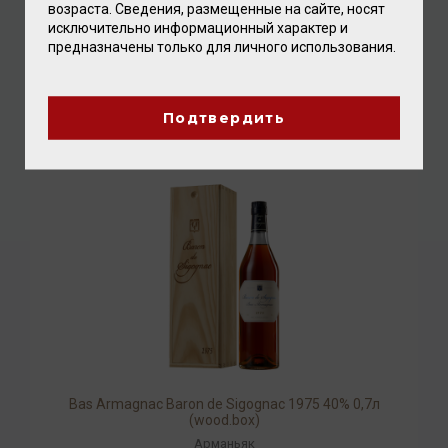
возраста. Сведения, размещенные на сайте, носят
исключительно информационный характер и
Bas Armagnac Baron de Sigognac 1980 40% 0,7л
предназначены только для личного использования.
(wood.box)
Арманьяк
27 968.00 ₽
Подтвердить
Bas Armagnac Baron de Sigognac 1975 40% 0,7л
(wood.box)
Арманьяк