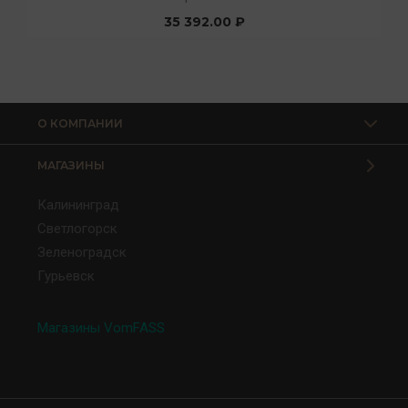
35 392.00 ₽
О КОМПАНИИ
МАГАЗИНЫ
Калининград
Светлогорск
Зеленоградск
Гурьевск
Магазины VomFASS