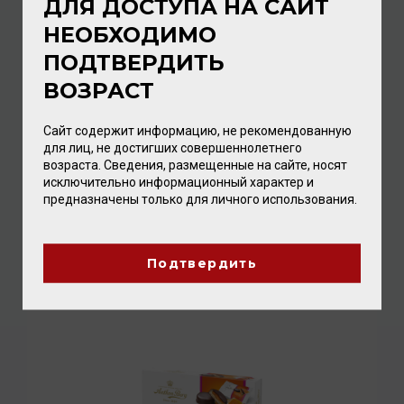
ДЛЯ ДОСТУПА НА САЙТ
НЕОБХОДИМО
ПОДТВЕРДИТЬ
ВОЗРАСТ
Сайт содержит информацию, не рекомендованную
для лиц, не достигших совершеннолетнего
возраста. Сведения, размещенные на сайте, носят
исключительно информационный характер и
Anthon Berg Apricot in Brandy 220г
предназначены только для личного использования.
Конфеты
/
шоколадные
1 280.00 ₽
Подтвердить