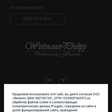
ПОДПИСЫВАЙТЕСЬ
ВВЕСТИ E-MAIL
Продолжая использовать этот сайт, вы даете согласие ООО
+7 (4012) 960 898
«Филипп» (ИНН 3907007331, ОГРН 1023900766097) на
обработку файлов cookie и соответствующих
236017 Калининград,
пользовательских данных IP-адрес, поведение на сайте в
ул. Каштановая аллея, 47
целях функционирования сайта, проведения
Телефон: +7 4012 960 898,