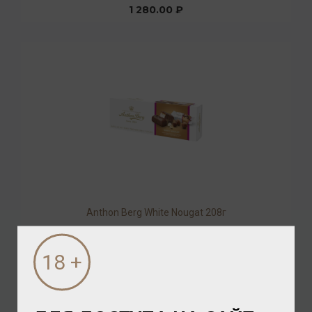
1 280.00 ₽
Anthon Berg White Nougat 208г
Конфеты
/
шоколадные
1 728.00 ₽