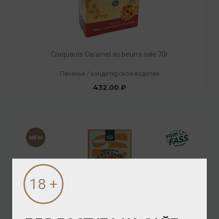
Croquants Caramel au beurre salé 70г
Печенье
/
кондитерское изделие
432.00 ₽