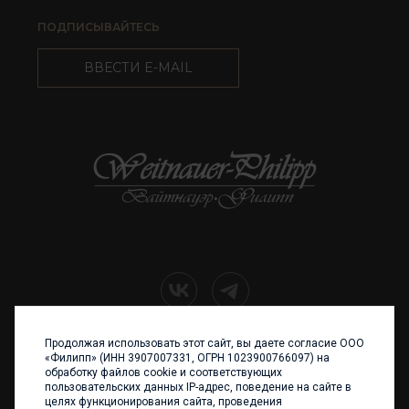
ПОДПИСЫВАЙТЕСЬ
ВВЕСТИ E-MAIL
Продолжая использовать этот сайт, вы даете согласие ООО
+7 (4012) 960 898
«Филипп» (ИНН 3907007331, ОГРН 1023900766097) на
обработку файлов cookie и соответствующих
236017 Калининград,
пользовательских данных IP-адрес, поведение на сайте в
ул. Каштановая аллея, 47
целях функционирования сайта, проведения
Телефон: +7 4012 960 898,