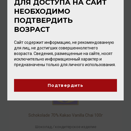
ДЛЯ ДОСТУПА НА САЙТ
НЕОБХОДИМО
Schokolade 42% Kakao Cashew Salted Caramel 100г
ПОДТВЕРДИТЬ
Шоколад
/
кондитерское изделие
ВОЗРАСТ
560.00 ₽
Сайт содержит информацию, не рекомендованную
для лиц, не достигших совершеннолетнего
возраста. Сведения, размещенные на сайте, носят
исключительно информационный характер и
предназначены только для личного использования.
Подтвердить
Schokolade 70% Kakao Vanilla Chai 100г
Шоколад
/
кондитерское изделие