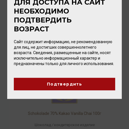
ДЛЯ ДОСТУПА НА САЙТ
НЕОБХОДИМО
Schokolade 42% Kakao Cashew Salted Caramel 100г
ПОДТВЕРДИТЬ
Шоколад
/
кондитерское изделие
ВОЗРАСТ
560.00 ₽
Сайт содержит информацию, не рекомендованную
для лиц, не достигших совершеннолетнего
возраста. Сведения, размещенные на сайте, носят
исключительно информационный характер и
предназначены только для личного использования.
Подтвердить
Schokolade 70% Kakao Vanilla Chai 100г
Шоколад
/
кондитерское изделие