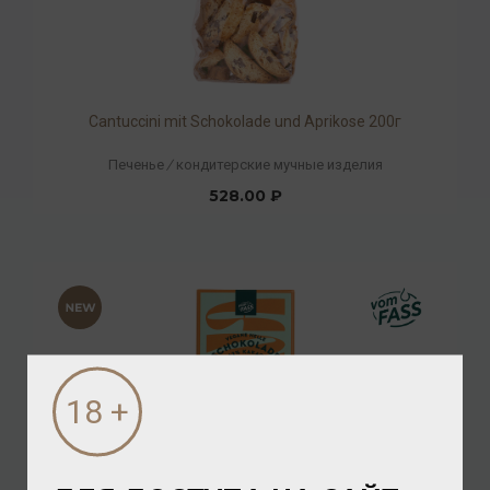
Cantuccini mit Schokolade und Aprikose 200г
Печенье
/
кондитерские мучные изделия
528.00 ₽