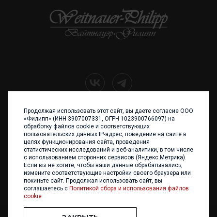
Продолжая использовать этот сайт, вы даете согласие ООО
+7 (4012) 960 898
«Филипп» (ИНН 3907007331, ОГРН 1023900766097) на
обработку файлов cookie и соответствующих
236017 Калининград,
пользовательских данных IP-адрес, поведение на сайте в
ул. Каштановая аллея, 47
целях функционирования сайта, проведения
Телефон: +7 4012 960 898,
статистических исследований и веб-аналитики, в том числе
+7 4012 960 856
с использованием сторонних сервисов (Яндекс.Метрика).
Если вы не хотите, чтобы ваши данные обрабатывались,
Написать нам
измените соответствующие настройки своего браузера или
покиньте сайт. Продолжая использовать сайт, вы
соглашаетесь с
Политикой сбора и использования файлов
cookie