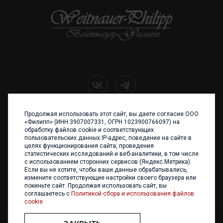
Продолжая использовать этот сайт, вы даете согласие ООО
+7 (4012) 960 898
«Филипп» (ИНН 3907007331, ОГРН 1023900766097) на
обработку файлов cookie и соответствующих
236017 Калининград,
пользовательских данных IP-адрес, поведение на сайте в
ул. Каштановая аллея, 47
целях функционирования сайта, проведения
Телефон: +7 4012 960 898,
статистических исследований и веб-аналитики, в том числе
+7 4012 960 856
с использованием сторонних сервисов (Яндекс.Метрика).
Если вы не хотите, чтобы ваши данные обрабатывались,
Написать нам
измените соответствующие настройки своего браузера или
покиньте сайт. Продолжая использовать сайт, вы
соглашаетесь с
Политикой сбора и использования файлов
cookie