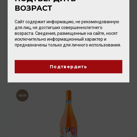
ВОЗРАСТ
Сайт содержит информацию, не рекомендованную
для лиц, не достигших совершеннолетнего
возраста. Сведения, размещенные на сайте, носят
исключительно информационный характер и
предназначены только для личного использования.
Freixenet 0.0% 0,75л (Alcohol Free)
Вино безалкогольное
/
белое
Подтвердить
1 200.00 ₽