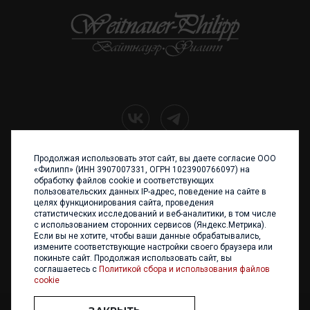
Продолжая использовать этот сайт, вы даете согласие ООО
+7 (4012) 960 898
«Филипп» (ИНН 3907007331, ОГРН 1023900766097) на
обработку файлов cookie и соответствующих
236017 Калининград,
пользовательских данных IP-адрес, поведение на сайте в
ул. Каштановая аллея, 47
целях функционирования сайта, проведения
Телефон: +7 4012 960 898,
статистических исследований и веб-аналитики, в том числе
+7 4012 960 856
с использованием сторонних сервисов (Яндекс.Метрика).
Если вы не хотите, чтобы ваши данные обрабатывались,
Написать нам
измените соответствующие настройки своего браузера или
покиньте сайт. Продолжая использовать сайт, вы
соглашаетесь с
Политикой сбора и использования файлов
cookie