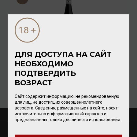
ДЛЯ ДОСТУПА НА САЙТ
DC De-Alcoholised Shiraz 0,75л
НЕОБХОДИМО
ПОДТВЕРДИТЬ
Вино безалкогольное
/
красное
ВОЗРАСТ
832.00 ₽
Сайт содержит информацию, не рекомендованную
для лиц, не достигших совершеннолетнего
возраста. Сведения, размещенные на сайте, носят
исключительно информационный характер и
О КОМПАНИИ
предназначены только для личного использования.
МАГАЗИНЫ