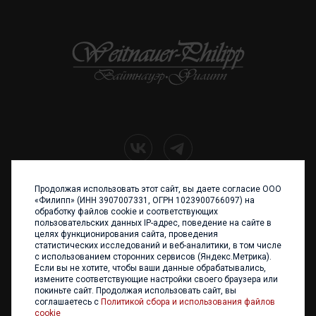
Продолжая использовать этот сайт, вы даете согласие ООО
+7 (4012) 960 898
«Филипп» (ИНН 3907007331, ОГРН 1023900766097) на
обработку файлов cookie и соответствующих
236017 Калининград,
пользовательских данных IP-адрес, поведение на сайте в
ул. Каштановая аллея, 47
целях функционирования сайта, проведения
Телефон: +7 4012 960 898,
статистических исследований и веб-аналитики, в том числе
+7 4012 960 856
с использованием сторонних сервисов (Яндекс.Метрика).
Если вы не хотите, чтобы ваши данные обрабатывались,
Написать нам
измените соответствующие настройки своего браузера или
покиньте сайт. Продолжая использовать сайт, вы
соглашаетесь с
Политикой сбора и использования файлов
cookie