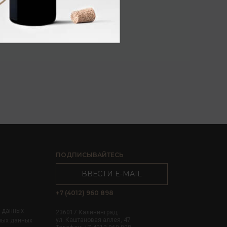
ПОДПИСЫВАЙТЕСЬ
ВВЕСТИ E-MAIL
+7 (4012) 960 898
х данных
236017 Калининград,
ул. Каштановая аллея, 47
ных данных