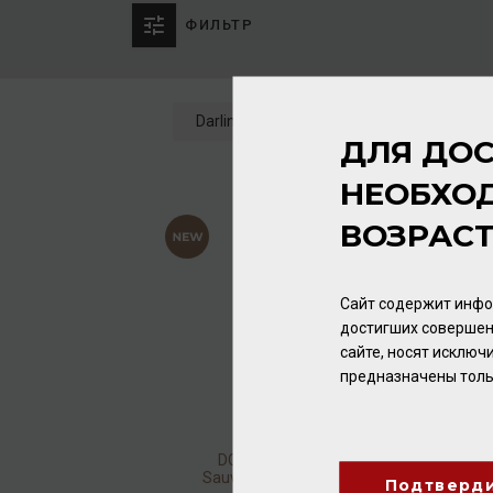
ФИЛЬТР
Darling Cellars
Сбросить
2 това
ДЛЯ ДОС
НЕОБХО
ВОЗРАС
Сайт содержит инфо
достигших совершен
сайте, носят исклю
предназначены толь
DC De-Alcoholised
Sauvignon Blanc 0,75л
Подтверд