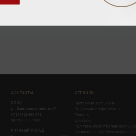
ино безалкогольное
/
красное
832.00 ₽
КОНТАКТЫ
СЕРВИСЫ
ОФИС
Программа лояльности
ул. Каштановая аллея, 47
Подарочные сертификаты
+7 (4012) 960 898
Рецепты
пн-пт 9:00 - 18:00
Доставка
Политика обработки персональны
ОПТОВЫЙ СКЛАД
Согласие на обработку персональ