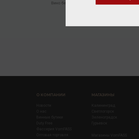
Вино безалкогольное
/
белое
В
832.00 ₽
О КОМПАНИИ
МАГАЗИНЫ
Новости
Калининград
О нас
Светлогорск
Винные бутики
Зеленоградск
Duty Free
Гурьевск
Фассерия VomFASS
Оптовая торговля
Магазины VomFASS