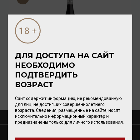
ДЛЯ ДОСТУПА НА САЙТ
DC De-Alcoholised Shiraz 0,75л
НЕОБХОДИМО
ПОДТВЕРДИТЬ
Вино безалкогольное
/
красное
ВОЗРАСТ
832.00 ₽
Сайт содержит информацию, не рекомендованную
для лиц, не достигших совершеннолетнего
возраста. Сведения, размещенные на сайте, носят
исключительно информационный характер и
О КОМПАНИИ
предназначены только для личного использования.
МАГАЗИНЫ