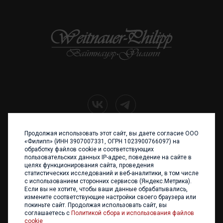
Продолжая использовать этот сайт, вы даете согласие ООО
+7 (4012) 960 898
«Филипп» (ИНН 3907007331, ОГРН 1023900766097) на
обработку файлов cookie и соответствующих
236017 Калининград,
пользовательских данных IP-адрес, поведение на сайте в
ул. Каштановая аллея, 47
целях функционирования сайта, проведения
Телефон: +7 4012 960 898,
статистических исследований и веб-аналитики, в том числе
+7 4012 960 856
с использованием сторонних сервисов (Яндекс.Метрика).
Если вы не хотите, чтобы ваши данные обрабатывались,
Написать нам
измените соответствующие настройки своего браузера или
покиньте сайт. Продолжая использовать сайт, вы
соглашаетесь с
Политикой сбора и использования файлов
cookie