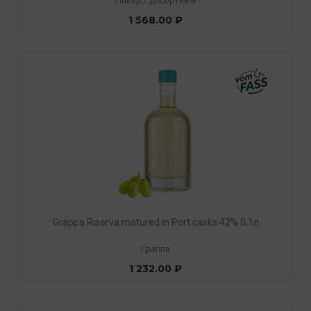
Ликёр
/
десертный
1 568.00 ₽
Grappa Riserva matured in Port casks 42% 0,1л
Граппа
1 232.00 ₽