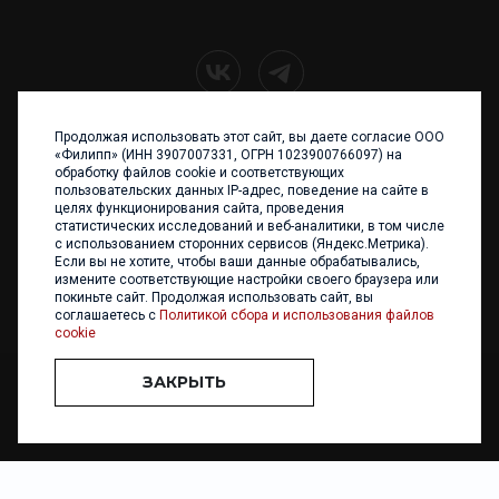
Продолжая использовать этот сайт, вы даете согласие ООО
+7 (4012) 960 898
«Филипп» (ИНН 3907007331, ОГРН 1023900766097) на
обработку файлов cookie и соответствующих
236017 Калининград,
пользовательских данных IP-адрес, поведение на сайте в
ул. Каштановая аллея, 47
целях функционирования сайта, проведения
Телефон: +7 4012 960 898,
статистических исследований и веб-аналитики, в том числе
+7 4012 960 856
с использованием сторонних сервисов (Яндекс.Метрика).
Если вы не хотите, чтобы ваши данные обрабатывались,
Написать нам
измените соответствующие настройки своего браузера или
покиньте сайт. Продолжая использовать сайт, вы
соглашаетесь с
Политикой сбора и использования файлов
cookie
ЗАКРЫТЬ
ООО «ФИЛИПП» © 2013 - 2026. Все права защищены
Разработка и
поддержка