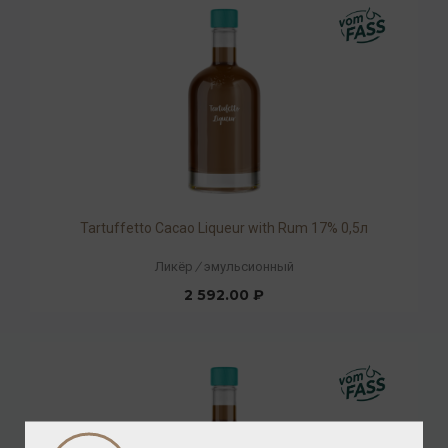
Tartuffetto Cacao Liqueur with Rum 17% 0,5л
Ликёр
/
эмульсионный
2 592.00 ₽