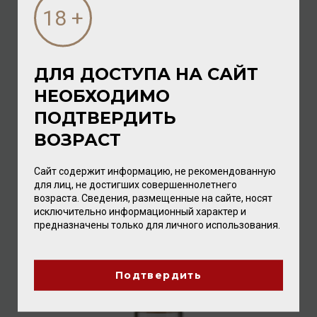
ДЛЯ ДОСТУПА НА САЙТ
НЕОБХОДИМО
Tartuffetto Cacao Liqueur with Rum 17% 0,25л
ПОДТВЕРДИТЬ
Ликёр
/
эмульсионный
ВОЗРАСТ
1 568.00 ₽
Сайт содержит информацию, не рекомендованную
для лиц, не достигших совершеннолетнего
возраста. Сведения, размещенные на сайте, носят
исключительно информационный характер и
предназначены только для личного использования.
Подтвердить