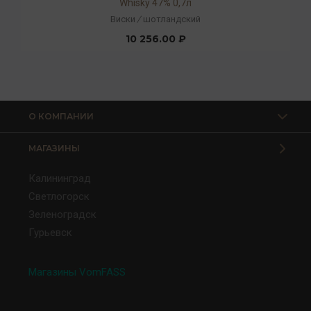
Whisky 47% 0,7л
Виски
/
шотландский
10 256.00 ₽
О КОМПАНИИ
МАГАЗИНЫ
Калининград
Светлогорск
Зеленоградск
Гурьевск
Магазины VomFASS