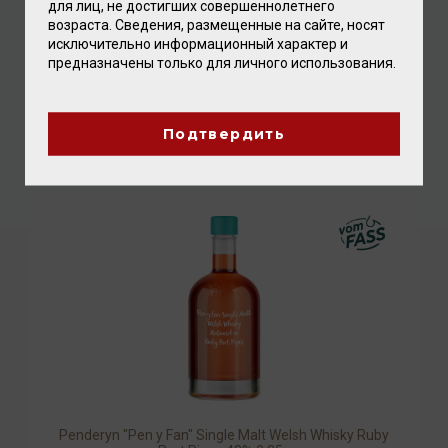
для лиц, не достигших совершеннолетнего
возраста. Сведения, размещенные на сайте, носят
исключительно информационный характер и
предназначены только для личного использования.
Penderyn "Pen y Fan" Single Malt Welsh Whisky Ruby
Port Pipes 43% 0,1л
Виски
/
уэльский
Подтвердить
2 400.00 ₽
Penderyn "Pen y Fan" Single Malt Welsh Whisky Ruby