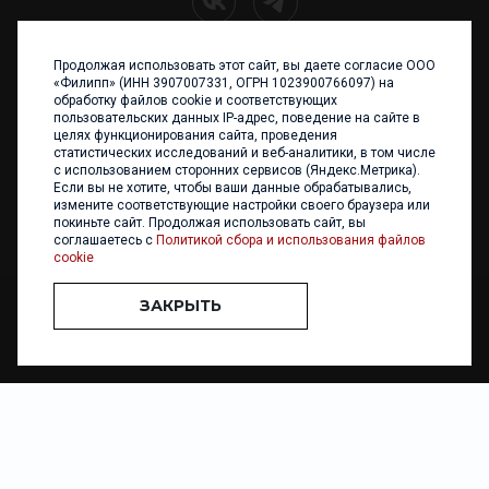
Продолжая использовать этот сайт, вы даете согласие ООО
+7 (4012) 960 898
«Филипп» (ИНН 3907007331, ОГРН 1023900766097) на
обработку файлов cookie и соответствующих
236017 Калининград,
пользовательских данных IP-адрес, поведение на сайте в
ул. Каштановая аллея, 47
целях функционирования сайта, проведения
Телефон: +7 4012 960 898,
статистических исследований и веб-аналитики, в том числе
+7 4012 960 856
с использованием сторонних сервисов (Яндекс.Метрика).
Если вы не хотите, чтобы ваши данные обрабатывались,
Написать нам
измените соответствующие настройки своего браузера или
покиньте сайт. Продолжая использовать сайт, вы
соглашаетесь с
Политикой сбора и использования файлов
cookie
ЗАКРЫТЬ
ООО «ФИЛИПП» © 2013 - 2026. Все права защищены
Разработка и
поддержка