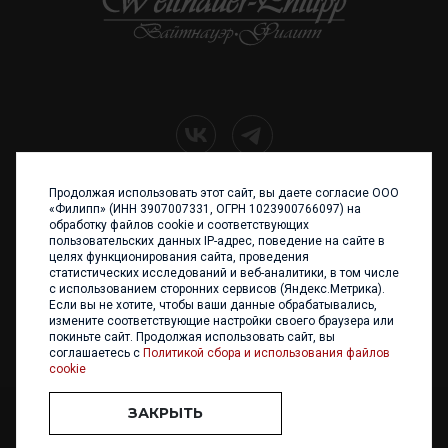
Продолжая использовать этот сайт, вы даете согласие ООО
+7 (4012) 960 898
«Филипп» (ИНН 3907007331, ОГРН 1023900766097) на
обработку файлов cookie и соответствующих
236017 Калининград,
пользовательских данных IP-адрес, поведение на сайте в
ул. Каштановая аллея, 47
целях функционирования сайта, проведения
Телефон: +7 4012 960 898,
статистических исследований и веб-аналитики, в том числе
+7 4012 960 856
с использованием сторонних сервисов (Яндекс.Метрика).
Если вы не хотите, чтобы ваши данные обрабатывались,
Написать нам
измените соответствующие настройки своего браузера или
покиньте сайт. Продолжая использовать сайт, вы
соглашаетесь с
Политикой сбора и использования файлов
cookie
ЗАКРЫТЬ
ООО «ФИЛИПП» © 2013 - 2026. Все права защищены
Разработка и