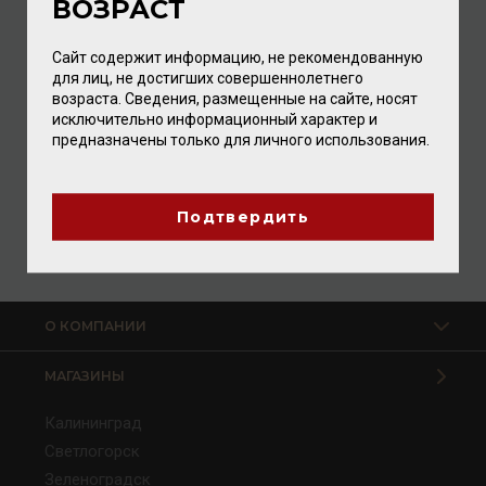
ВОЗРАСТ
Сайт содержит информацию, не рекомендованную
для лиц, не достигших совершеннолетнего
возраста. Сведения, размещенные на сайте, носят
исключительно информационный характер и
Pear-williams from South Tyrol 40% 0,5л
предназначены только для личного использования.
Водка
/
грушевая
3 568.00 ₽
Подтвердить
О КОМПАНИИ
МАГАЗИНЫ
Калининград
Светлогорск
Зеленоградск